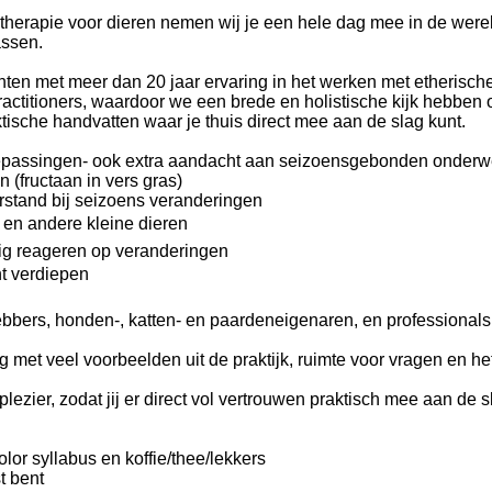
herapie voor dieren nemen wij je een hele dag mee in de wereld
assen.
n met meer dan 20 jaar ervaring in het werken met etherische o
ractitioners, waardoor we een brede en holistische kijk hebben
aktische handvatten waar je thuis direct mee aan de slag kunt.
epassingen- ook extra aandacht aan seizoensgebonden onderwe
 (fructaan in vers gras)
rstand bij seizoens veranderingen
t en andere kleine dieren
lig reageren op veranderingen
nt verdiepen
bbers, honden-, katten- en paardeneigenaren, en professionals 
 met veel voorbeelden uit de praktijk, ruimte voor vragen en he
ezier, zodat jij er direct vol vertrouwen praktisch mee aan de s
lor syllabus en koffie/thee/lekkers
 bent