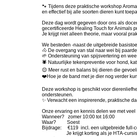
🐾 Tijdens deze praktische workshop Aromat
en effectief bij alle soorten dieren kunt toep
Deze dag wordt gegeven door ons als docente
gecertificeerde Healing Touch for Animals p
Je krijgt niet alleen theorie, maar vooral pr
We besteden -naast de uitgebreide basisto
🐴 De overgang van stal naar wei bij paarden
🌱 Ondersteuning van spijsvertering en wee
🕷️ Natuurlijke tekenpreventie voor hond, ka
😌 Meer rust en balans bij dieren die gevoe
❤️Hoe je de band met je dier nog verder ku
Deze workshop is geschikt voor dierenliefhe
ondersteunen.
✨ Verwacht een inspirerende, praktische dag
Onze ervaring en kennis delen we met veel pl
Wanneer? zomer 10:00 tot 16:00
Waar? Soest
Bijdrage: €119 incl. een uitgebreide full-co
Je krijgt korting als je HTA-cursist