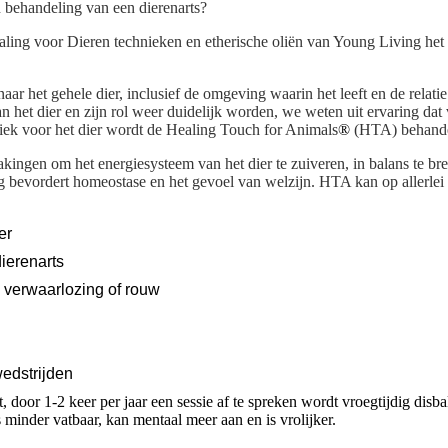
n behandeling van een dierenarts?
aling voor Dieren technieken en etherische oliën van Young Living het
eactiveerd.
ar het gehele dier, inclusief de omgeving waarin het leeft en de relatie
n het dier en zijn rol weer duidelijk worden, we weten uit ervaring da
ifiek voor het dier wordt de Healing Touch for Animals
®
(HTA) behandel
kingen om het energiesysteem van het dier te zuiveren, in balans te bre
g bevordert homeostase en het gevoel van welzijn.
HTA kan op allerlei 
er
ierenarts
 verwaarlozing of rouw
wedstrijden
t, door 1-2 keer per jaar een sessie af te spreken wordt vroegtijdig dis
s minder vatbaar, kan mentaal meer aan en is vrolijker.