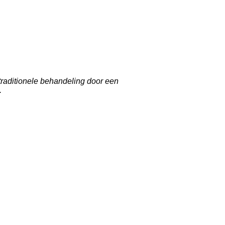
raditionele behandeling door een
.
dierenhealing, healing touch for animals, healing voor dieren, hond, kat,